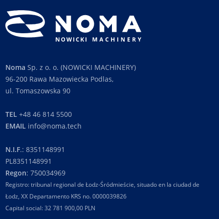
Noma
Sp. z o. o. (NOWICKI MACHINERY)
96-200 Rawa Mazowiecka Podlas,
ul. Tomaszowska 90
TEL
+48 46 814 5500
EMAIL
info@noma.tech
N.I.F
.: 8351148991
PL8351148991
Regon
: 750034969
Registro: tribunal regional de Łodz-Śródmieście, situado en la ciudad de
Łodz, XX Departamento KRS no. 0000039826
Capital social: 32 781 900,00 PLN