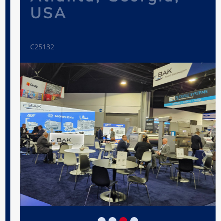
USA
C25132