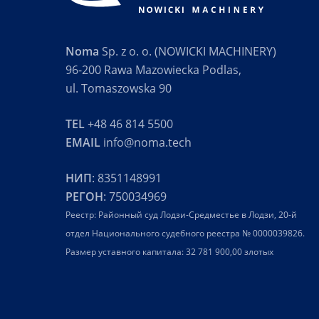
Noma
Sp. z o. o. (NOWICKI MACHINERY)
96-200 Rawa Mazowiecka Podlas,
ul. Tomaszowska 90
TEL
+48 46 814 5500
EMAIL
info@noma.tech
НИП
: 8351148991
РЕГОН
: 750034969
Реестр: Районный суд Лодзи-Средместье в Лодзи, 20-й
отдел Национального судебного реестра № 0000039826.
Размер уставного капитала: 32 781 900,00 злотых