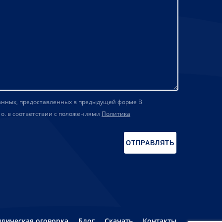
данных, предоставленных в предыдущей форме В
 о. в соответствии с положениями
Политика
дическая оговорка
Блог
Скачать
Контакты