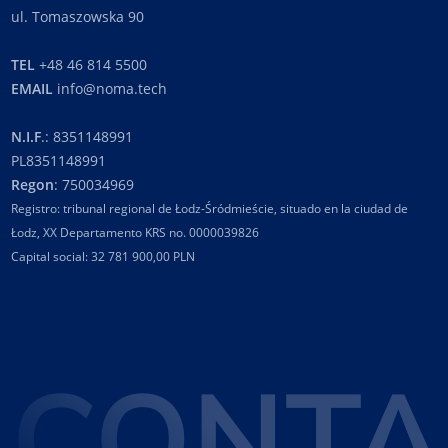
ul. Tomaszowska 90
TEL
+48 46 814 5500
EMAIL
info@noma.tech
N.I.F
.: 8351148991
PL8351148991
Regon
: 750034969
Registro: tribunal regional de Łodz-Śródmieście, situado en la ciudad de
Łodz, XX Departamento KRS no. 0000039826
Capital social: 32 781 900,00 PLN
CONTA