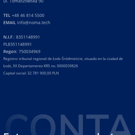
ul. Tomaszowska 90
TEL
+48 46 814 5500
EMAIL
info@noma.tech
N.I.F
.: 8351148991
PL8351148991
Regon
: 750034969
Registro: tribunal regional de Łodz-Śródmieście, situado en la ciudad de
Łodz, XX Departamento KRS no. 0000039826
Capital social: 32 781 900,00 PLN
CONTA