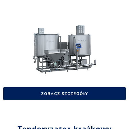
ZOBACZ SZCZEGÓŁY
Tenderyzator krążkowy