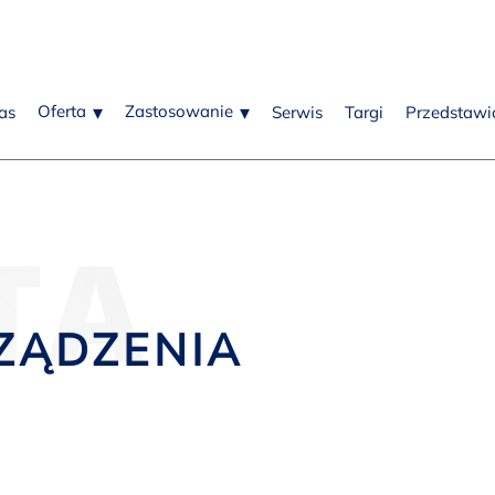
Oferta
Zastosowanie
as
Serwis
Targi
Przedstawic
TA
ZĄDZENIA