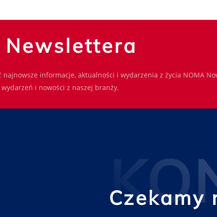
o Newslettera
 najnowsze informacje, aktualności i wydarzenia z życia NOMA No
wydarzeń i nowości z naszej branży.
KO
Czekamy 