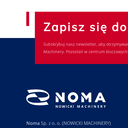
Zapisz się d
Subskrybuj nasz newsletter, aby otrzymywać
Machinery. Pozostań w centrum kluczowych 
Noma
Sp. z o. o. (NOWICKI MACHINERY)