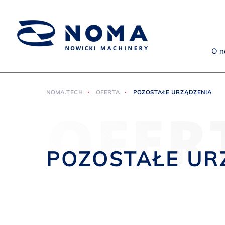
O n
NOMA.TECH
OFERTA
POZOSTAŁE URZĄDZENIA
OFER
POZOSTAŁE UR