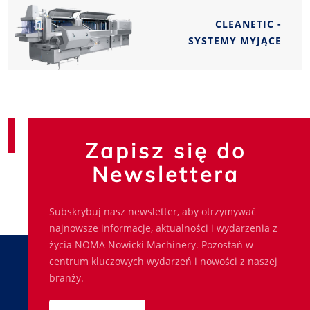
CLEANETIC -
SYSTEMY MYJĄCE
Zapisz się do
Newslettera
Subskrybuj nasz newsletter, aby otrzymywać
najnowsze informacje, aktualności i wydarzenia z
życia NOMA Nowicki Machinery. Pozostań w
centrum kluczowych wydarzeń i nowości z naszej
branży.