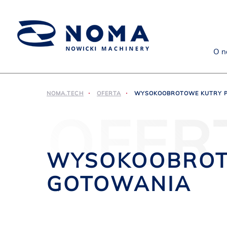
O n
NOMA.TECH
OFERTA
WYSOKOOBROTOWE KUTRY P
OFER
WYSOKOOBROT
GOTOWANIA