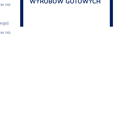
WYROBÓW GOTOWYCH
ów na
nego)
ów na