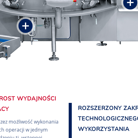
ROST WYDAJNOŚCI
ROZSZERZONY ZAK
ACY
TECHNOLOGICZNEG
zez możliwość wykonania
WYKORZYSTANIA
h operacji w jednym
dzeniu tj. wstępnej