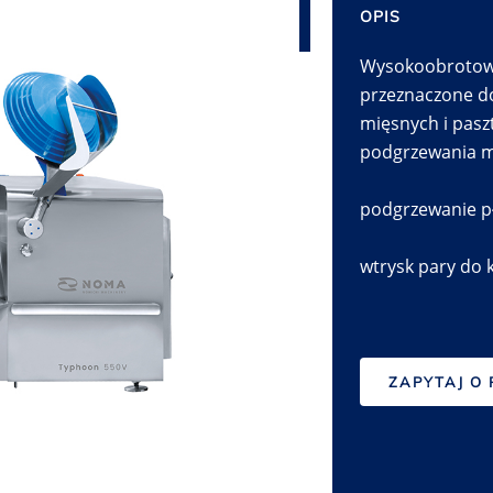
OPIS
Wysokoobrotowe
przeznaczone d
mięsnych i pasz
podgrzewania mi
podgrzewanie p
wtrysk pary do
ZAPYTAJ O