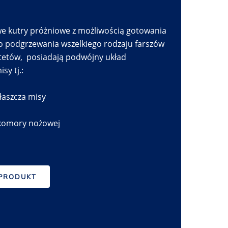
 kutry próżniowe z możliwością gotowania
o podgrzewania wszelkiego rodzaju farszów
tetów, posiadają podwójny układ
sy tj.:
łaszcza misy
 komory nożowej
 PRODUKT