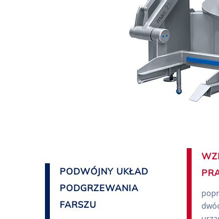
WZ
PODWÓJNY UKŁAD
PR
PODGRZEWANIA
popr
FARSZU
dwóc
urzą