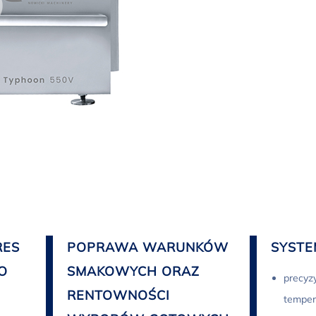
RES
POPRAWA WARUNKÓW
SYST
O
SMAKOWYCH ORAZ
precyzy
RENTOWNOŚCI
temper