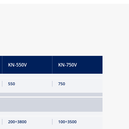
KN-550V
KN-750V
550
750
200÷3800
100÷3500