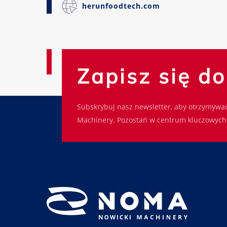
herunfoodtech.com
Zapisz się d
Subskrybuj nasz newsletter, aby otrzymywać
Machinery. Pozostań w centrum kluczowych 