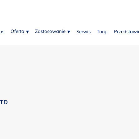
Oferta
Zastosowanie
as
Serwis
Targi
Przedstawic
LTD