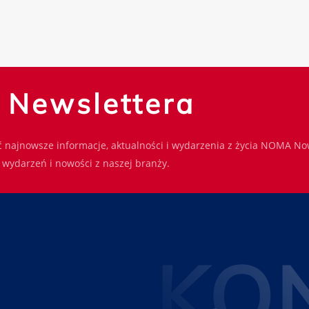
o Newslettera
 najnowsze informacje, aktualności i wydarzenia z życia NOMA No
wydarzeń i nowości z naszej branży.
KO