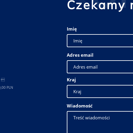
Czekamy 
Imię
Adres email
Kraj
ł 
0,00 PLN
Wiadomość