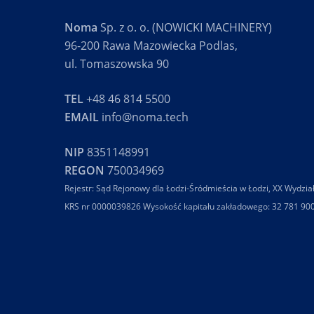
Noma
Sp. z o. o. (NOWICKI MACHINERY)
96-200 Rawa Mazowiecka Podlas,
ul. Tomaszowska 90
TEL
+48 46 814 5500
EMAIL
info@noma.tech
NIP
8351148991
REGON
750034969
Rejestr: Sąd Rejonowy dla Łodzi-Śródmieścia w Łodzi, XX Wydzia
KRS nr 0000039826 Wysokość kapitału zakładowego: 32 781 90