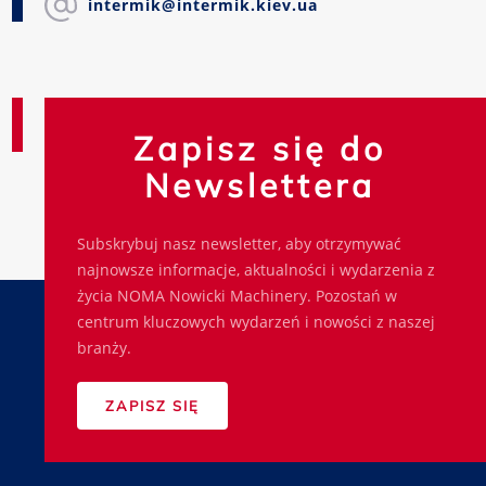
intermik@intermik.kiev.ua
Zapisz się do
Newslettera
Subskrybuj nasz newsletter, aby otrzymywać
najnowsze informacje, aktualności i wydarzenia z
życia NOMA Nowicki Machinery. Pozostań w
centrum kluczowych wydarzeń i nowości z naszej
branży.
ZAPISZ SIĘ