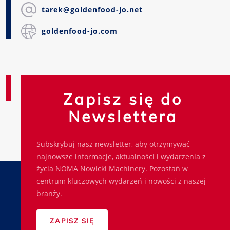
tarek@goldenfood-jo.net
goldenfood-jo.com
Zapisz się do
Newslettera
Subskrybuj nasz newsletter, aby otrzymywać
najnowsze informacje, aktualności i wydarzenia z
życia NOMA Nowicki Machinery. Pozostań w
centrum kluczowych wydarzeń i nowości z naszej
branży.
ZAPISZ SIĘ