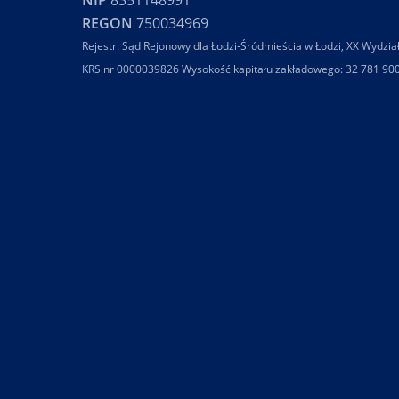
NIP
8351148991
REGON
750034969
Rejestr: Sąd Rejonowy dla Łodzi-Śródmieścia w Łodzi, XX Wydzia
KRS nr 0000039826 Wysokość kapitału zakładowego: 32 781 90