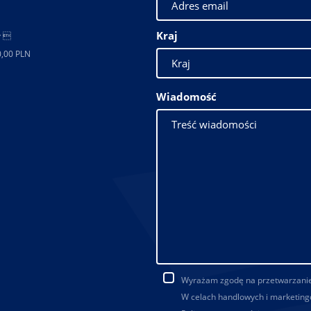
Kraj
ł 
0,00 PLN
Wiadomość
Wyrażam zgodę na przetwarzani
W celach handlowych i marketing