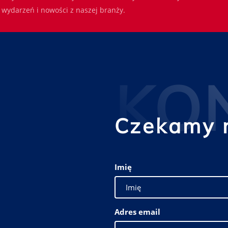
wydarzeń i nowości z naszej branży.
KO
Czekamy 
Imię
Adres email