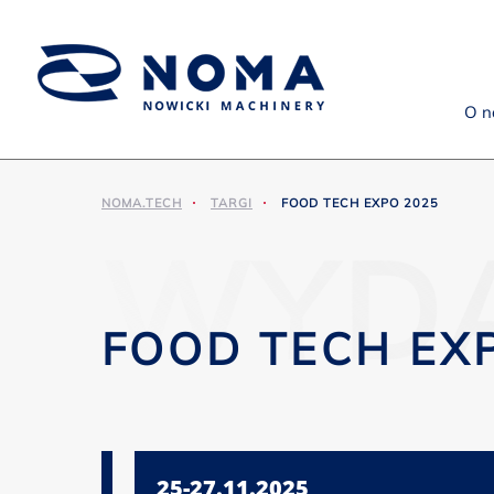
O n
NOMA.TECH
TARGI
FOOD TECH EXPO 2025
WYDA
FOOD TECH EX
25-27.11.2025