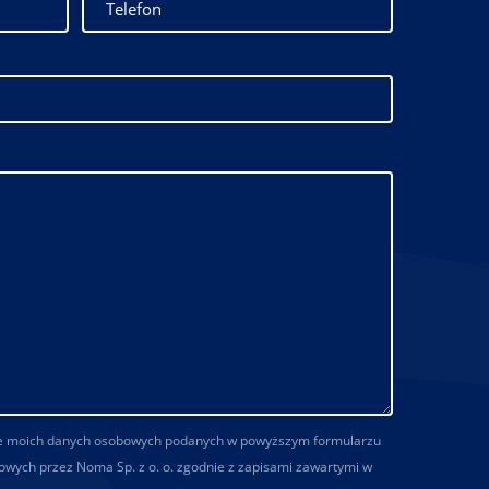
e moich danych osobowych podanych w powyższym formularzu
owych przez Noma Sp. z o. o. zgodnie z zapisami zawartymi w