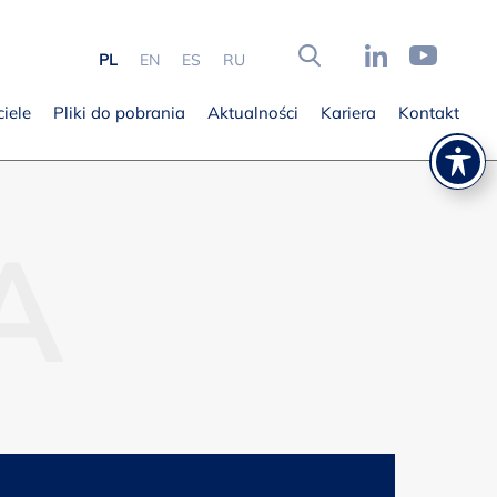
PL
EN
ES
RU
iele
Pliki do pobrania
Aktualności
Kariera
Kontakt
A